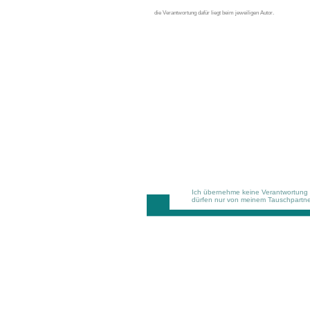
die Verantwortung dafür
liegt beim jeweiligen Autor.
Ich übernehme keine Verantwortung fü
dürfen nur von meinem Tauschpartner