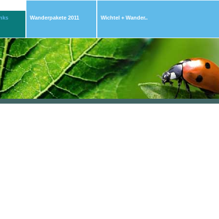
nks
Wanderpakete 2011
Wichtel + Wander..