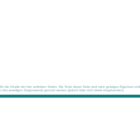
r die Inhalte der hier verlinkten Seiten. Die Texte dieser Seite sind mein geistiges Eigentum und
 des jeweiligen Gegenstands genutzt werden (jedoch bitte nicht direkt eingebunden).